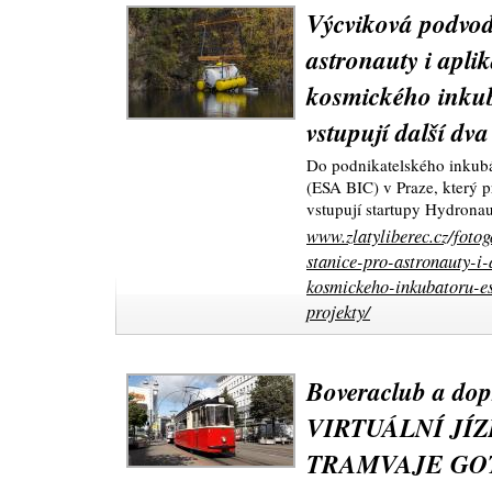
Výcviková podvod
astronauty i apl
kosmického inku
vstupují další dva
Do podnikatelského inkub
(ESA BIC) v Praze, který p
vstupují startupy Hydronau
www.zlatyliberec.cz/foto
stanice-pro-astronauty-i
kosmickeho-inkubatoru-es
projekty/
Boveraclub a dop
VIRTUÁLNÍ JÍ
TRAMVAJE GOT