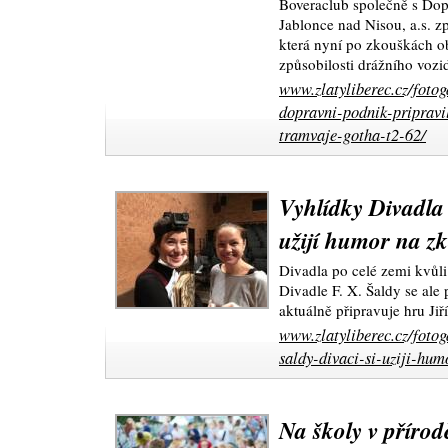
Boveraclub společně s Do
Jablonce nad Nisou, a.s. zp
která nyní po zkouškách o
způsobilosti drážního vozid
www.zlatyliberec.cz/foto
dopravni-podnik-pripravil
tramvaje-gotha-t2-62/
Vyhlídky Divadla 
užijí humor na z
Divadla po celé zemi kvůli
Divadle F. X. Šaldy se ale
aktuálně připravuje hru Ji
www.zlatyliberec.cz/fotog
saldy-divaci-si-uziji-hum
Na školy v přírodě