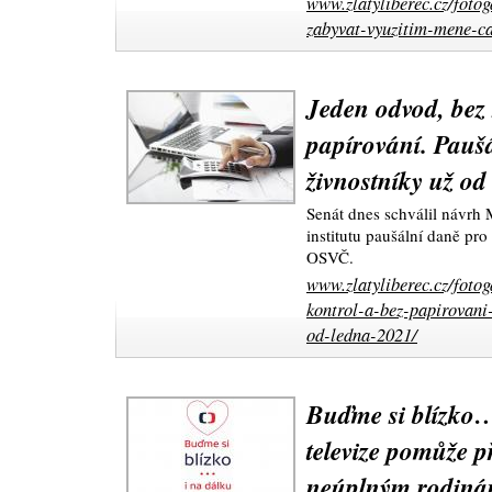
www.zlatyliberec.cz/foto
zabyvat-vyuzitim-mene-ca
Jeden odvod, bez 
papírování. Pauš
živnostníky už od
Senát dnes schválil návrh M
institutu paušální daně pro
OSVČ.
www.zlatyliberec.cz/foto
kontrol-a-bez-papirovani
od-ledna-2021/
Buďme si blízko…
televize pomůže 
neúplným rodin