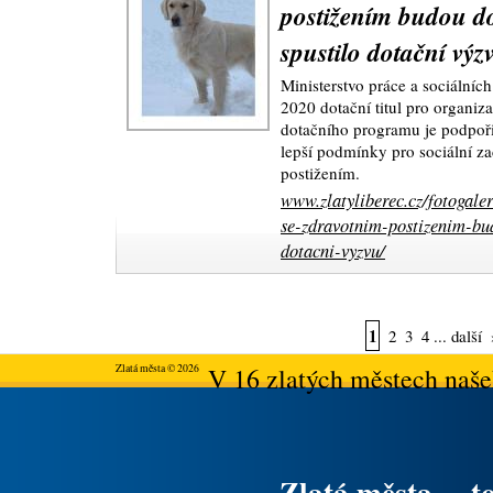
postižením budou d
spustilo dotační výz
Ministerstvo práce a sociálních
2020 dotační titul pro organiza
dotačního programu je podpořit
lepší podmínky pro sociální z
postižením.
www.zlatyliberec.cz/fotogale
se-zdravotnim-postizenim-bu
dotacni-vyzvu/
1
2
3
4
...
další
Zlatá města © 2026
V 16 zlatých městech našeh
Zlatá města ... t