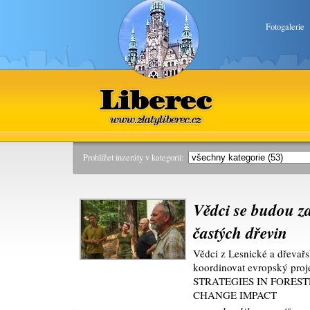
Fotogalerie
Liberec
www.zlatyliberec.cz
Prohlížet inzeráty v kategorii:
Vědci se budou z
častých dřevin
Vědci z Lesnické a dřeva
koordinovat evropský p
STRATEGIES IN FORES
CHANGE IMPACT