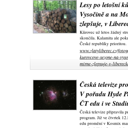
Lesy po letošní k
Vysočině a na Mo
zlepšuje, v Liber
Kůrovec už letos žádný st
skončila. Kalamita ale pokr
České republiky prioritou.
www.zlatyliberec.cz/fotog
kurovcove-sezone-na-vyso
mirne-zlepsuje-v-liberec
Česká televize pr
V pořadu Hyde Pa
ČT edu i ve Studi
Česká televize připravila 
program. Již ve čtvrtek 12.
edu promění v Kosmix mar