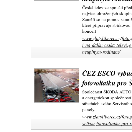
Česká televize spouští pře
nejvíce ohrožených skupin
Zaměří se na pomoc samoži
které připravuje sbírkovou
koncert
www.zlatyliberec.cz/foto
i-na-dalku-ceska-televiz
neuplnym-rodinam/
ČEZ ESCO vybud
fotovoltaiku pr
Společnost ŠKODA AUTO v
a energetickou společnos
střechách svého Servisníh
panely.
www.zlatyliberec.cz/foto
velkou-fotovoltaiku-pro-