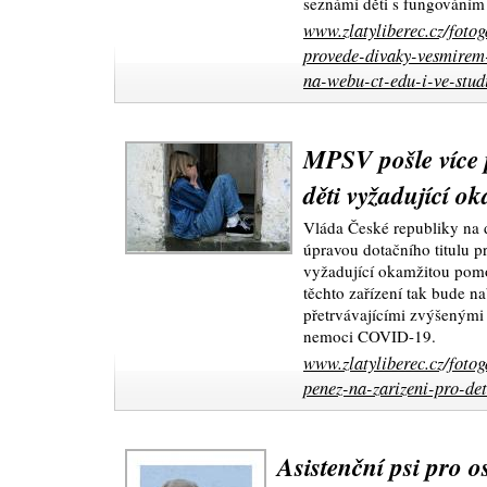
seznámí děti s fungováním
www.zlatyliberec.cz/fotog
provede-divaky-vesmirem-
na-webu-ct-edu-i-ve-stud
MPSV pošle více 
děti vyžadující 
Vláda České republiky na d
úpravou dotačního titulu pr
vyžadující okamžitou pom
těchto zařízení tak bude na
přetrvávajícími zvýšenými 
nemoci COVID-19.
www.zlatyliberec.cz/fotog
penez-na-zarizeni-pro-de
Asistenční psi pro 