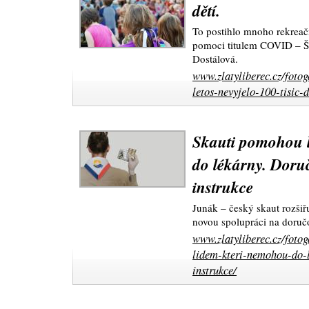
dětí.
To postihlo mnoho rekreač
pomoci titulem COVID – Šk
Dostálová.
www.zlatyliberec.cz/fotog
letos-nevyjelo-100-tisic-d
Skauti pomohou 
do lékárny. Doruč
instrukce
Junák – český skaut rozšiř
novou spolupráci na doruč
www.zlatyliberec.cz/foto
lidem-kteri-nemohou-do-l
instrukce/