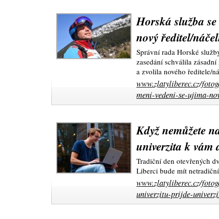
Horská služba se 
nový ředitel/náče
Správní rada Horské služ
zasedání schválila zásadní
a zvolila nového ředitele/n
www.zlatyliberec.cz/fotog
meni-vedeni-se-ujima-nov
Když nemůžete na 
univerzita k vám
Tradiční den otevřených dv
Liberci bude mít netradičn
www.zlatyliberec.cz/foto
univerzitu-prijde-univer