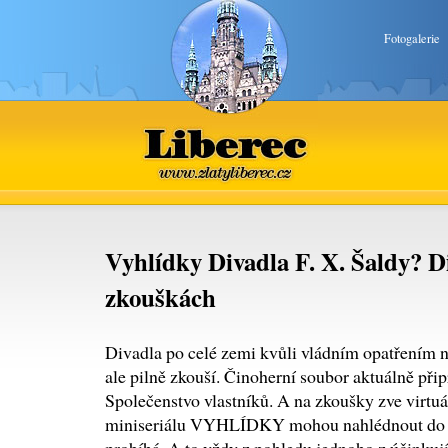
Fotogalerie
Liberec
www.zlatyliberec.cz
Vyhlídky Divadla F. X. Šaldy? Di
zkouškách
Divadla po celé zemi kvůli vládním opatřením ne
ale pilně zkouší. Činoherní soubor aktuálně při
Společenstvo vlastníků. A na zkoušky zve virtuá
miniseriálu VYHLÍDKY mohou nahlédnout do M