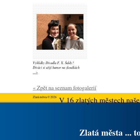
Vyhlídky Divadla F. X. Šaldy?
Diváci si užijí humor na zkouškách
...>
« Zpět na seznam fotogalerií
Zlatá města © 2026
V 16 zlatých městech našeh
Zlatá města ... t