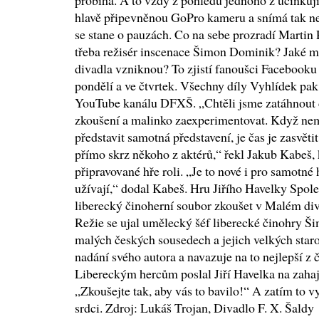
probíhá. A to vždy z pohledu jednoho z účinkuj
hlavě připevněnou GoPro kameru a snímá tak nej
se stane o pauzách. Co na sebe prozradí Martin
třeba režisér inscenace Šimon Dominik? Jaké m
divadla vzniknou? To zjistí fanoušci Facebooku
pondělí a ve čtvrtek. Všechny díly Vyhlídek pa
YouTube kanálu DFXŠ. „Chtěli jsme zatáhnout 
zkoušení a malinko zaexperimentovat. Když n
představit samotná představení, je čas je zasvěti
přímo skrz někoho z aktérů,“ řekl Jakub Kabeš, 
připravované hře roli. „Je to nové i pro samotné 
užívají,“ dodal Kabeš. Hru Jiřího Havelky Spole
liberecký činoherní soubor zkoušet v Malém diva
Režie se ujal umělecký šéf liberecké činohry 
malých českých sousedech a jejich velkých staro
nadání svého autora a navazuje na to nejlepší z 
Libereckým hercům poslal Jiří Havelka na zaha
„Zkoušejte tak, aby vás to bavilo!“ A zatím to vy
srdci. Zdroj: Lukáš Trojan, Divadlo F. X. Šaldy