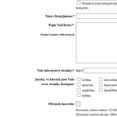
Nenalezl jsem kategorii pr
kategorie.
Název firmy/jméno:*
Popis Vaší firmy:*
Použito 0 znaků z 1000 možných
Vaše internetové stránky:*
http://
Jazyky, ve kterých jsou Vaše
čeština
slovenštin
www stránky dostupné:
němčina
francouzš
angličtina
španělštin
ruština
Obrázek inzerátu:
Maximální velikost souboru: 512 kB
Maximální rozlišení obrázku: 1000 