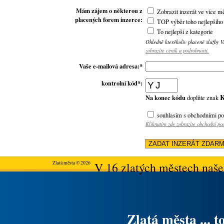
Mám zájem o některou z
Zobrazit inzerát ve více m
placených forem inzerce:
TOP výběr toho nejlepšího
To nejlepší z kategorie
Ohledně kterékoliv placené služby 
zobrazíte ceník a podrobnosti.
Vaše e-mailová adresa:*
kontrolní kód*:
Na konec kódu
doplňte znak
souhlasím s obchodními p
Kliknutím zde zobrazíte obchodní p
Zlatá města © 2026
V 16 zlatých městech našeh
Zlatá města ... t