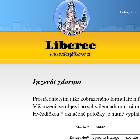
Fotogalerie
Liberec
www.zlatyliberec.cz
Inzerát zdarma
Prostřednictvím níže zobrazeného formuláře mů
Váš inzerát se objeví po schválení administráto
Hvězdičkou * označené položky je nutné vyplnit
Město:*
Kategorie:*