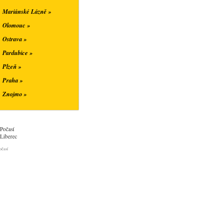
Mariánské Lázně »
Olomouc »
Ostrava »
Pardubice »
Plzeň »
Praha »
Znojmo »
Počasí
Liberec
očasí