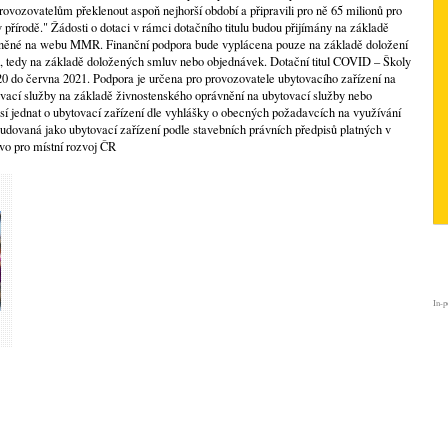
rovozovatelům překlenout aspoň nejhorší období a připravili pro ně 65 milionů pro
přírodě." Žádosti o dotaci v rámci dotačního titulu budou přijímány na základě
ěné na webu MMR. Finanční podpora bude vyplácena pouze na základě doložení
 tedy na základě doložených smluv nebo objednávek. Dotační titul COVID – Školy
020 do června 2021. Podpora je určena pro provozovatele ubytovacího zařízení na
vací služby na základě živnostenského oprávnění na ubytovací služby nebo
sí jednat o ubytovací zařízení dle vyhlášky o obecných požadavcích na využívání
audovaná jako ubytovací zařízení podle stavebních právních předpisů platných v
vo pro místní rozvoj ČR
In-p