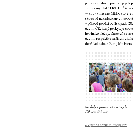
jsme se rozhodli pomoci jejich p
záchranný titul COVID – Školy v 
výzvy vyhlášené MMR a zveřejn
skutečně nasmlouvaných pobytů,
v přírodě poběží od listopadu 2
území ČR, který poskytuje ubyto
hostinské služby. Zároveň se mu
území, respektive zařízení zkol
době kolaudace.Zdroj Ministerst
Na školy v přírodě letos nevyjelo
100 tisíc dětí.
...>
« Zpět na seznam fotogalerií