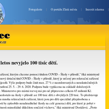
Fotogalerie
|
O portálu Zlatá města
|
Inzerát zdarma
ec.cz
letos nevyjelo 100 tisíc dětí.
ařízení, kterým chceme pomoci titulem COVID – Školy v přírodě," říká ministryně
nový dotační titul COVID – Školy v přírodě, který je určený pro rekreační zařízení
ájezdů. Výše podpory bude činit max. 27 % z nasmlouvaných a neuskutečněných
tření 25. 5. - 29. 6. 2020. Podpora bude vyplácena na základě doložených
Ministerstvo pro místní rozvoj má pro ně připraveno celkem 65 milionů Kč.
edostalo na školy v přírodě asi 100 tisíc dětí z obvyklých 220 tisíc. To představuje
 mnoha rekreačních zařízení, která jsou pro děti speciálně přizpůsobena a
ti by způsobilo nenahraditelné škody na celé generaci dětí, pro které je pobyt v
atnosti mimořádně důležitou součástí výchovy," říká ministryně Dostálová. „Proto