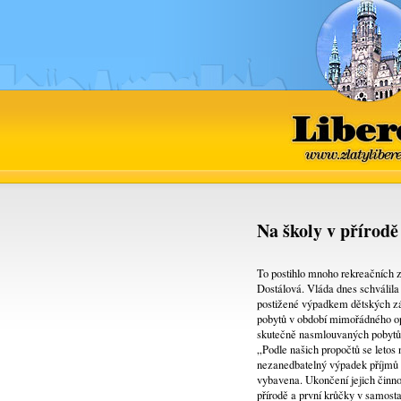
Liberec
www.zlatyliber
Na školy v přírodě 
To postihlo mnoho rekreačních z
Dostálová. Vláda dnes schválila 
postižené výpadkem dětských z
pobytů v období mimořádného opa
skutečně nasmlouvaných pobytů. 
„Podle našich propočtů se letos n
nezanedbatelný výpadek příjmů u
vybavena. Ukončení jejich činnos
přírodě a první krůčky v samost