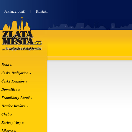
|
Jak inzerovat?
|
Kontakt
Zlatá města
... to nejlepší z
českých měst
Brno »
České Budějovice »
Český Krumlov »
Domažlice »
Františkovy Lázně »
Hradec Králové »
Cheb »
Karlovy Vary »
Liberec »