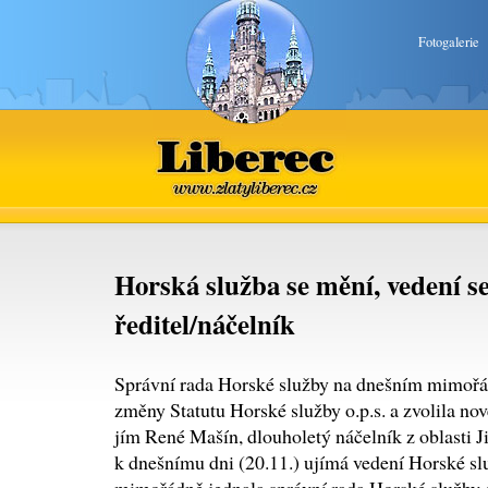
Fotogalerie
Liberec
www.zlatyliberec.cz
Horská služba se mění, vedení s
ředitel/náčelník
Správní rada Horské služby na dnešním mimořá
změny Statutu Horské služby o.p.s. a zvolila nov
jím René Mašín, dlouholetý náčelník z oblasti Ji
k dnešnímu dni (20.11.) ujímá vedení Horské sl