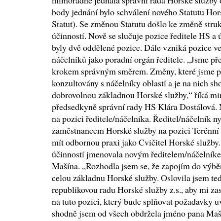
mimořádně jednala správní rada Horské služby o
body jednání bylo schválení nového Statutu Hors
Statut). Se změnou Statutu došlo ke změně stru
účinností. Nově se slučuje pozice ředitele HS a
byly dvě oddělené pozice. Dále vzniká pozice 
náčelníků jako poradní orgán ředitele. „Jsme př
krokem správným směrem. Změny, které jsme pro
konzultovány s náčelníky oblastí a je na nich sh
dobrovolnou základnou Horské služby,“ říká min
předsedkyně správní rady HS Klára Dostálová. 
na pozici ředitele/náčelníka. Ředitel/náčelník n
zaměstnancem Horské služby na pozici Terénní 
mít odbornou praxi jako Cvičitel Horské služby
účinností jmenovala novým ředitelem/náčelník
Mašína. „Rozhodla jsem se, že zapojím do výběr
celou základnu Horské služby. Oslovila jsem ted
republikovou radu Horské služby z.s., aby mi z
na tuto pozici, který bude splňovat požadavky u
shodně jsem od všech obdržela jméno pana Mašín