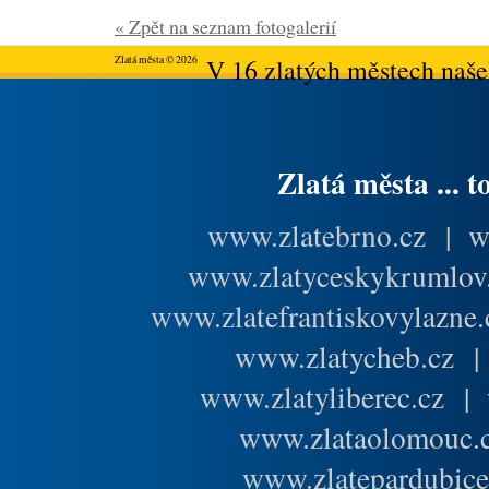
« Zpět na seznam fotogalerií
Zlatá města © 2026
V 16 zlatých městech našeh
Zlatá města ... t
www.zlatebrno.cz
|
w
www.zlatyceskykrumlov
www.zlatefrantiskovylazne.
www.zlatycheb.cz
www.zlatyliberec.cz
|
www.zlataolomouc.
www.zlatepardubice