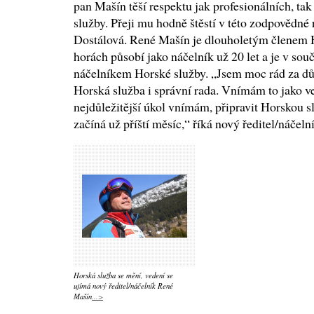
pan Mašín těší respektu jak profesionálních, ta
služby. Přeji mu hodně štěstí v této zodpovědné 
Dostálová. René Mašín je dlouholetým členem H
horách působí jako náčelník už 20 let a je v so
náčelníkem Horské služby. „Jsem moc rád za dův
Horská služba i správní rada. Vnímám to jako v
nejdůležitější úkol vnímám, připravit Horskou s
začíná už příští měsíc,“ říká nový ředitel/náč
Horská služba se mění, vedení se
ujímá nový ředitel/náčelník René
Mašín
...>