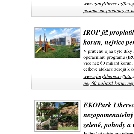
www.zlatyliberec.cz/foto
poslancum-prodlouzeni-n
IROP již proplatil
korun, nejvíce pen
V průběhu října bylo díky
operačnímu programu (IRO
více než 60 miliard korun.
celkové alokace zdrojů k 
www.zlatyliberec.cz/fotoga
nez-60-miliard-korun-nejv
EKOPark Liberec -
nezapomenutelný 
zeleně, pohody a 
Jedinečné místo pro tráve