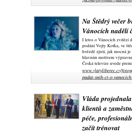
Na Štědrý večer 
Vánocích nadělí 
I letos o Vánocích zvítězí 
podání Vojty Kotka, ve št
hvězdě zjistí, jak mocná je
hlavním motivem výpravné
Česká televize uvede premi
www.zlatyliberec.cz/fotog
padat-snih-ct-o-vanocich
Vláda projednala 
klientů a zaměstn
péče, profesionál
začít trénovat