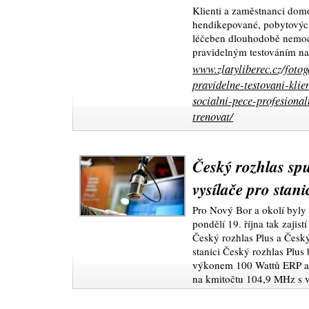
Klienti a zaměstnanci domo
hendikepované, pobytových
léčeben dlouhodobě nemo
pravidelným testováním n
www.zlatyliberec.cz/foto
pravidelne-testovani-kli
socialni-pece-profesiona
trenovat/
Český rozhlas spu
vysílače pro stani
Pro Nový Bor a okolí byly
pondělí 19. října tak zajis
Český rozhlas Plus a Český
stanici Český rozhlas Plus
výkonem 100 Wattů ERP a p
na kmitočtu 104,9 MHz s 