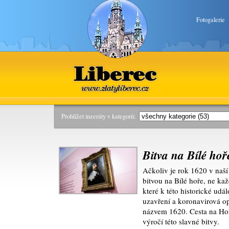
Fotogalerie
Liberec
www.zlatyliberec.cz
Prohlížet inzeráty v kategorii:
Bitva na Bílé ho
Ačkoliv je rok 1620 v naší
bitvou na Bílé hoře, ne ka
které k této historické udá
uzavření a koronavirová op
názvem 1620. Cesta na Hor
výročí této slavné bitvy.