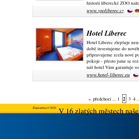
historii liberecké ZOO nal
www.zooliberec.cz
Hotel Liberec
Hotel Liberec zlepšuje neu
době investujeme do nové
připravujeme zcela nové p
pokoje - přesto jsme se ro
náš hotel Vám garantuje s
www.hotel-liberec.eu
2
«
předchozí
...
1
3
4
.
Zlatá města © 2026
V 16 zlatých městech našeh