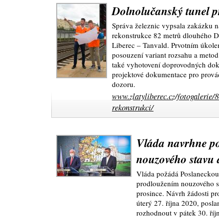
Dolnolučanský tunel p
Správa železnic vypsala zakázku n
rekonstrukce 82 metrů dlouhého Do
Liberec – Tanvald. Prvotním úkol
posouzení variant rozsahu a metod 
také vyhotovení doprovodných doku
projektové dokumentace pro prová
dozoru.
www.zlatyliberec.cz/fotogalerie/
rekonstrukci/
Vláda navrhne p
nouzového stavu 
Vláda požádá Poslaneckou 
prodloužením nouzového st
prosince. Návrh žádosti p
úterý 27. října 2020, posl
rozhodnout v pátek 30. říj