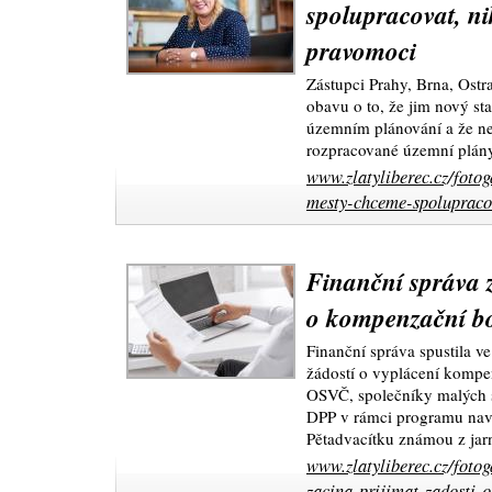
spolupracovat, ni
pravomoci
Zástupci Prahy, Brna, Ostra
obavu o to, že jim nový st
územním plánování a že n
rozpracované územní plán
www.zlatyliberec.cz/fotog
mesty-chceme-spolupraco
Finanční správa z
o kompenzační b
Finanční správa spustila ve
žádostí o vyplácení komp
OSVČ, společníky malých s
DPP v rámci programu nav
Pětadvacítku známou z jar
www.zlatyliberec.cz/fotog
zacina-prijimat-zadosti-