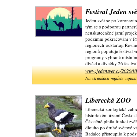
Festival Jeden sv
Jeden svět se po koronavir
tým se s podporou partnerů
neuskutečněné jarní projekc
podzimní pokračování v Pra
regionech odstartují Řevni
regionů poputuje festival v
programy vybrané místními
diváci a divačky 26 festiv
www.jedensvet.cz/2020/li
Na stránkách najdete zajíma
Liberecká ZOO
Liberecká zoologická zahra
historickém území Českosl
Částečně plnila funkci zvěř
dlouho po druhé světové vá
Badalce přistoupilo k pods