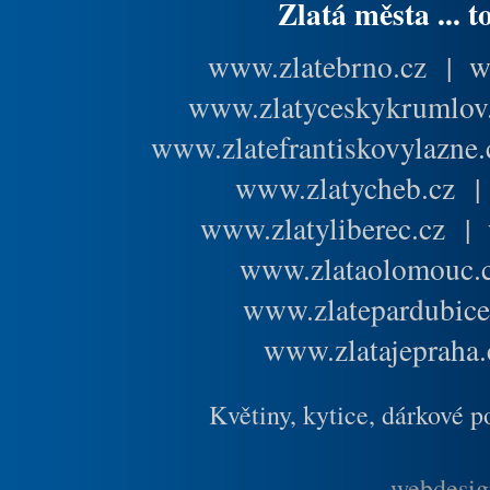
Zlatá města ... t
www.zlatebrno.cz
|
w
www.zlatyceskykrumlov
www.zlatefrantiskovylazne.
www.zlatycheb.cz
www.zlatyliberec.cz
|
www.zlataolomouc.
www.zlatepardubice
www.zlatajepraha.
Květiny, kytice, dárkové 
webdesig