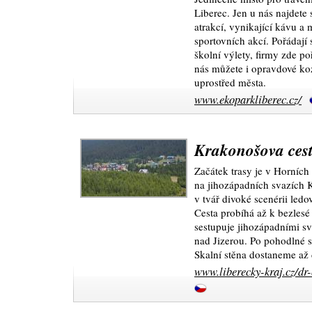
Liberec. Jen u nás najdete
atrakcí, vynikající kávu a
sportovních akcí. Pořádají 
školní výlety, firmy zde po
nás můžete i opravdové ko
uprostřed města.
www.ekoparkliberec.cz/
Krakonošova cest
Začátek trasy je v Horních
na jihozápadních svazích K
v tvář divoké scenérii led
Cesta probíhá až k bezles
sestupuje jihozápadními s
nad Jizerou. Po pohodlné s
Skalní stěna dostaneme až
www.liberecky-kraj.cz/dr