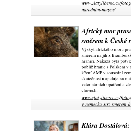
www.zlatyliberec.cz/fotog
narodnim-muzeu/
Africký mor prasa
směrem k České r
Výskyt afrického moru pra
směrem na jih z Braniborsk
hranici. Nákaza byla potv
poblíž hranic s Polskem v 
šíření AMP v sousední zem
skutečnost a apeluje na n
veterinárních opatření a z
chovech.
www.zlatyliberec.cz/fotog
v-nemecku-siri-smerem-k-
Klára Dostálová: