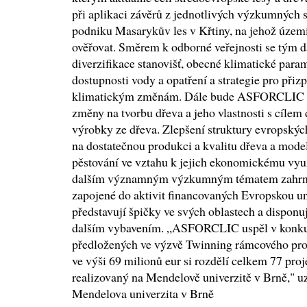
při aplikaci závěrů z jednotlivých výzkumných s
podniku Masarykův les v Křtiny, na jehož územ
ověřovat. Směrem k odborné veřejnosti se tým d
diverzifikace stanovišť, obecné klimatické param
dostupnosti vody a opatření a strategie pro při
klimatickým změnám. Dále bude ASFORCLIC p
změny na tvorbu dřeva a jeho vlastnosti s cílem
výrobky ze dřeva. Zlepšení struktury evropskýc
na dostatečnou produkci a kvalitu dřeva a mode
pěstování ve vztahu k jejich ekonomickému využ
dalším významným výzkumným tématem zahrnut
zapojené do aktivit financovaných Evropskou u
představují špičky ve svých oblastech a disponu
dalším vybavením. „ASFORCLIC uspěl v konkur
předložených ve výzvě Twinning rámcového pr
ve výši 69 milionů eur si rozdělí celkem 77 proj
realizovaný na Mendelově univerzitě v Brně," uz
Mendelova univerzita v Brně