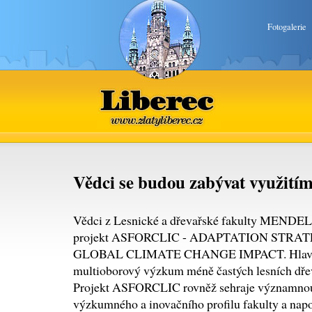
Fotogalerie
Liberec
www.zlatyliberec.cz
Vědci se budou zabývat využití
Vědci z Lesnické a dřevařské fakulty MENDEL
projekt ASFORCLIC - ADAPTATION STRA
GLOBAL CLIMATE CHANGE IMPACT. Hlavním
multioborový výzkum méně častých lesních dřevi
Projekt ASFORCLIC rovněž sehraje významnou r
výzkumného a inovačního profilu fakulty a na