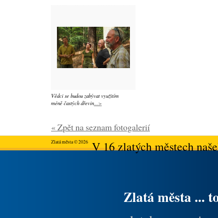
Vědci se budou zabývat využitím
méně častých dřevin
...>
« Zpět na seznam fotogalerií
Zlatá města © 2026
V 16 zlatých městech našeh
Zlatá města ... t