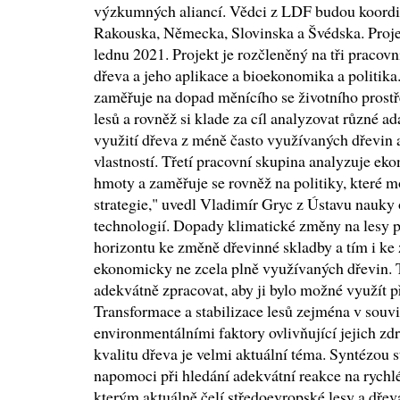
výzkumných aliancí. Vědci z LDF budou koordin
Rakouska, Německa, Slovinska a Švédska. Pro
lednu 2021. Projekt je rozčleněný na tři pracovní
dřeva a jeho aplikace a bioekonomika a politika
zaměřuje na dopad měnícího se životního prostře
lesů a rovněž si klade za cíl analyzovat různé ad
využití dřeva z méně často využívaných dřevin
vlastností. Třetí pracovní skupina analyzuje ek
hmoty a zaměřuje se rovněž na politiky, které 
strategie," uvedl Vladimír Gryc z Ústavu nauky 
technologií. Dopady klimatické změny na lesy
horizontu ke změně dřevinné skladby a tím i ke 
ekonomicky ne zcela plně využívaných dřevin. T
adekvátně zpracovat, aby ji bylo možné využít p
Transformace a stabilizace lesů zejména v souvi
environmentálními faktory ovlivňující jejich zdra
kvalitu dřeva je velmi aktuální téma. Syntézou s
napomoci při hledání adekvátní reakce na rychl
kterým aktuálně čelí středoevropské lesy a dře