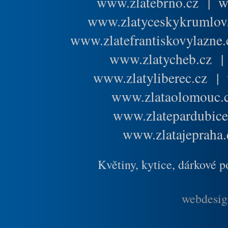
www.zlatebrno.cz
|
w
www.zlatyceskykrumlov
www.zlatefrantiskovylazne.
www.zlatycheb.cz
www.zlatyliberec.cz
|
www.zlataolomouc.
www.zlatepardubice
www.zlatajepraha.
Květiny, kytice, dárkové 
webdesig