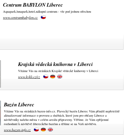
Centrum BABYLON Liberec
Aquapark,lunapark,hotel,nákupní centrum - vše pod jednou střechou
www.centrumbabylon.cz
Krajská vědecká knihovna v Liberci
Vítáme Vás na stránkách Krajské vědecké knihovny v Liberci
www.kvkli.cz/cz
Bazén Liberec
Vítáme Vás na stránkách bazen-info.cz. Plavecký bazén Liberec Vám přináší nepřetržitě
aktualizované informace o provozu a službách, které jsou pro občany Liberce a
návštěvníky našeho města v celém areálu připraveny. Věříme, že Vám zpříjemní
rozhodnutí k návštěvě libereckého bazénu a těšíme se na Vaši návštěvu.
www.bazen-info.cz