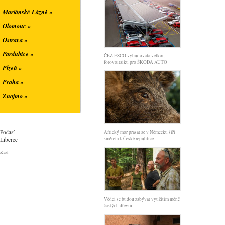
Mariánské Lázně »
Olomouc »
Ostrava »
Pardubice »
ČEZ ESCO vybudovala velkou
fotovoltaiku pro ŠKODA AUTO
Plzeň »
Praha »
Znojmo »
Počasí
Africký mor prasat se v Německu šíří
směrem k České republice
Liberec
očasí
Vědci se budou zabývat využitím méně
častých dřevin