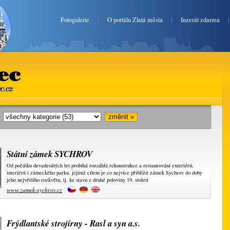
Fotogalerie
|
O portálu Zlatá města
|
Inzerát zdarma
ec.cz
i:
Státní zámek SYCHROV
Od počátku devadesátých let probíhá rozsáhlá rekonstrukce a restaurování exteriérů,
interiérů i zámeckého parku, jejímž cílem je co nejvíce přiblížit zámek Sychrov do doby
jeho největšího rozkvětu, tj. ke stavu z druhé poloviny 19. století
www.zamek-sychrov.cz
Frýdlantské strojírny - Rasl a syn a.s.