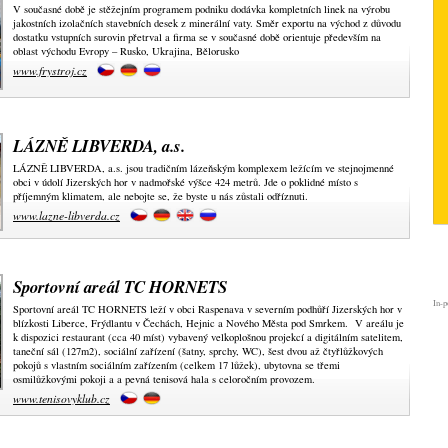
V současné době je stěžejním programem podniku dodávka kompletních linek na výrobu
jakostních izolačních stavebních desek z minerální vaty. Směr exportu na východ z důvodu
dostatku vstupních surovin přetrval a firma se v současné době orientuje především na
oblast východu Evropy – Rusko, Ukrajina, Bělorusko
www.frystroj.cz
LÁZNĚ LIBVERDA, a.s.
LÁZNĚ LIBVERDA, a.s. jsou tradičním lázeňským komplexem ležícím ve stejnojmenné
obci v údolí Jizerských hor v nadmořské výšce 424 metrů. Jde o poklidné místo s
příjemným klimatem, ale nebojte se, že byste u nás zůstali odříznuti.
www.lazne-libverda.cz
Sportovní areál TC HORNETS
In-p
Sportovní areál TC HORNETS leží v obci Raspenava v severním podhůří Jizerských hor v
blízkosti Liberce, Frýdlantu v Čechách, Hejnic a Nového Města pod Smrkem. V areálu je
k dispozici restaurant (cca 40 míst) vybavený velkoplošnou projekcí a digitálním satelitem,
taneční sál (127m2), sociální zařízení (šatny, sprchy, WC), šest dvou až čtyřlůžkových
pokojů s vlastním sociálním zařízením (celkem 17 lůžek), ubytovna se třemi
osmilůžkovými pokoji a a pevná tenisová hala s celoročním provozem.
www.tenisovyklub.cz