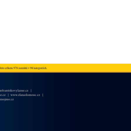
ete celkem 978 inzerátů v 98 kategoriích.
efrantiskovylazne.cz
|
e.cz
|
www.zlataolomouc.cz
|
znojmo.cz