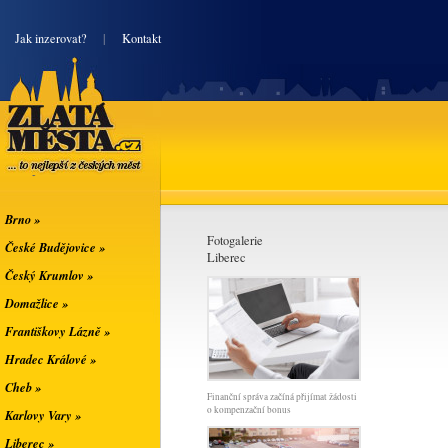
|
Jak inzerovat?
|
Kontakt
Zlatá města
... to nejlepší z
českých měst
Brno »
Fotogalerie
České Budějovice »
Liberec
Český Krumlov »
Domažlice »
Františkovy Lázně »
Hradec Králové »
Cheb »
Finanční správa začíná přijímat žádosti
o kompenzační bonus
Karlovy Vary »
Liberec »