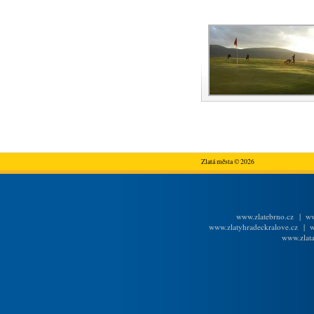
Zlatá města © 2026
www.zlatebrno.cz
|
ww
www.zlatyhradeckralove.cz
|
w
www.zlata