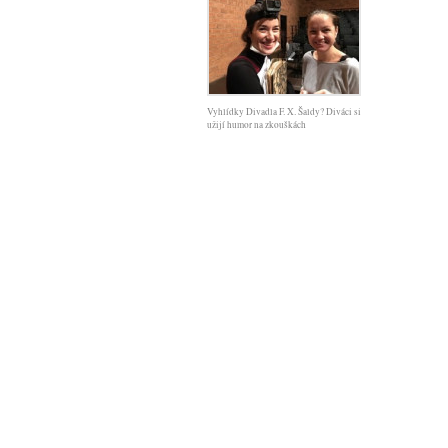
Vyhlídky Divadla F. X. Šaldy? Diváci si
užijí humor na zkouškách