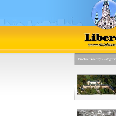
Liberec
www.zlatyliber
Prohlížet inzeráty v kategori