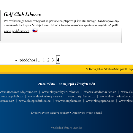
Golf Club Liberec
Pro veškerou golfovou veřejnost se pravidelně připravují kvalitní turnaje, handicapové dny
a mnoho dalších společenských akci, které k tomuto krásnému sportu neodmyslitelně patří.
www.gc-liberec.cz
4
«
předchozí
...
1
2
3
V 16 zlatých městech našeho portálu najd
Zlatá města ... to nejlepší z českých měst
w.zlateceskebudejovice.cz
|
www.zlatyceskykrumlov.cz
|
www.zlatedomazlice.cz
|
www.zlat
ww.zlatycheb.cz
|
www.zlatekarlovyvary.cz
|
www.zlatyliberec.cz
|
www.zlatemarianskelazn
ostrava.cz
|
www.zlatepardubice.cz
|
www.zlataplzen.cz
|
www.zlatajepraha.cz
|
www.zlate
Květiny, kytice, dárkové poukazy
•
Doručování květin a dárků
webdesign Vendys graphics