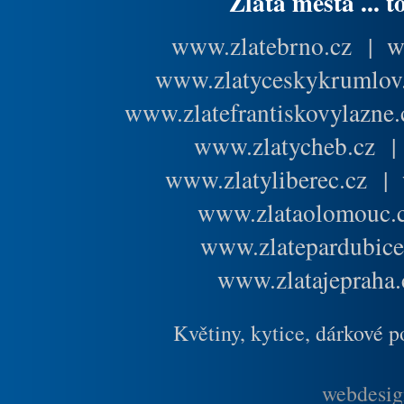
Zlatá města ... t
www.zlatebrno.cz
|
w
www.zlatyceskykrumlov
www.zlatefrantiskovylazne.
www.zlatycheb.cz
www.zlatyliberec.cz
|
www.zlataolomouc.
www.zlatepardubice
www.zlatajepraha.
Květiny, kytice, dárkové 
webdesig