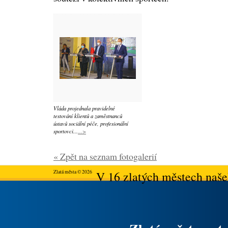
Vláda projednala pravidelné
testování klientů a zaměstnanců
ústavů sociální péče, profesionální
sportovci...
...>
« Zpět na seznam fotogalerií
Zlatá města © 2026
V 16 zlatých městech našeh