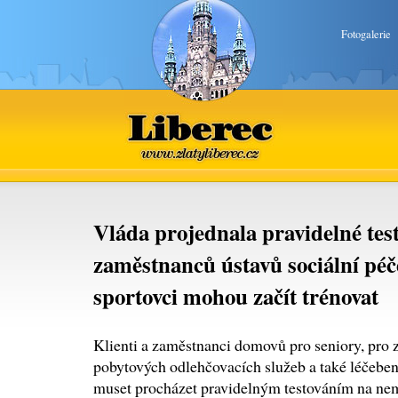
Fotogalerie
Liberec
www.zlatyliberec.cz
Vláda projednala pravidelné test
zaměstnanců ústavů sociální péče
sportovci mohou začít trénovat
Klienti a zaměstnanci domovů pro seniory, pro
pobytových odlehčovacích služeb a také léčeb
muset procházet pravidelným testováním na nem