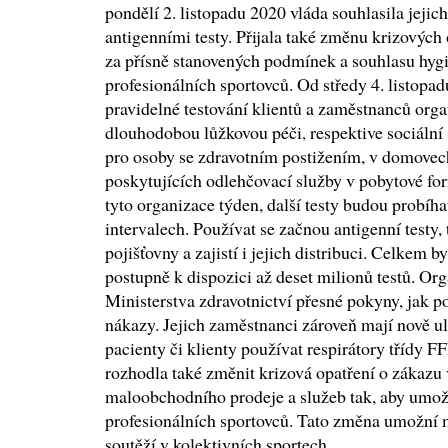
pondělí 2. listopadu 2020 vláda souhlasila jeji
antigenními testy. Přijala také změnu krizových 
za přísně stanovených podmínek a souhlasu hygi
profesionálních sportovců. Od středy 4. listopa
pravidelné testování klientů a zaměstnanců organ
dlouhodobou lůžkovou péči, respektive sociální
pro osoby se zdravotním postižením, v domovec
poskytujících odlehčovací služby v pobytové for
tyto organizace týden, další testy budou probíha
intervalech. Používat se začnou antigenní testy,
pojišťovny a zajistí i jejich distribuci. Celkem 
postupně k dispozici až deset milionů testů. Or
Ministerstva zdravotnictví přesné pokyny, jak po
nákazy. Jejich zaměstnanci zároveň mají nově ul
pacienty či klienty používat respirátory třídy 
rozhodla také změnit krizová opatření o zákazu
maloobchodního prodeje a služeb tak, aby umožn
profesionálních sportovců. Tato změna umožní m
soutěží v kolektivních sportech.