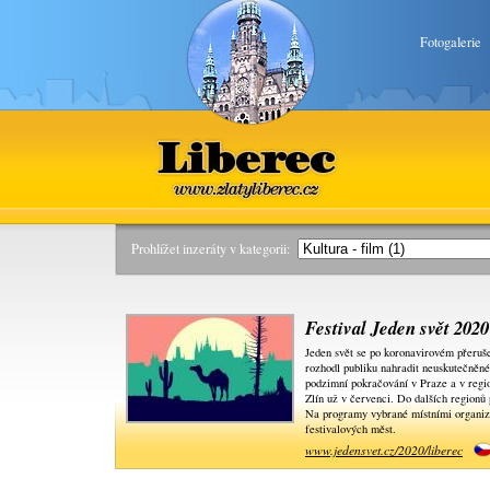
Fotogalerie
Liberec
www.zlatyliberec.cz
Prohlížet inzeráty v kategorii:
Festival Jeden svět 2020
Jeden svět se po koronavirovém přeruše
rozhodl publiku nahradit neuskutečněné 
podzimní pokračování v Praze a v regio
Zlín už v červenci. Do dalších regionů p
Na programy vybrané místními organizá
festivalových měst.
www.jedensvet.cz/2020/liberec