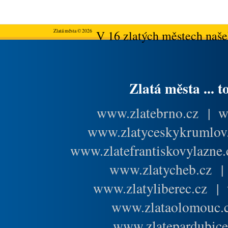
Zlatá města © 2026
V 16 zlatých městech našeh
Zlatá města ... t
www.zlatebrno.cz
|
w
www.zlatyceskykrumlov
www.zlatefrantiskovylazne.
www.zlatycheb.cz
www.zlatyliberec.cz
|
www.zlataolomouc.
www.zlatepardubice