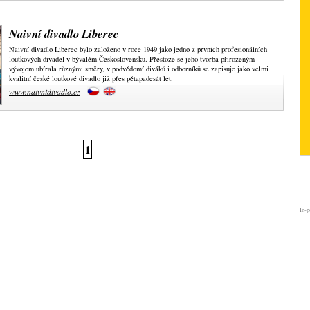
Naivní divadlo Liberec
Naivní divadlo Liberec bylo založeno v roce 1949 jako jedno z prvních profesionálních
loutkových divadel v bývalém Československu. Přestože se jeho tvorba přirozeným
vývojem ubírala různými směry, v podvědomí diváků i odborníků se zapisuje jako velmi
kvalitní české loutkové divadlo již přes pětapadesát let.
www.naivnidivadlo.cz
1
In-p