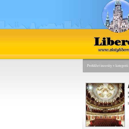
Liberec
www.zlatyliber
Prohlížet inzeráty v kategori