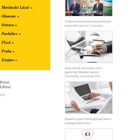
Mariánské Lázně »
Olomouc »
Vláda navrhne poslancům prodloužení
Ostrava »
nouzového stavu do 3. prosince
Pardubice »
Plzeň »
Praha »
Znojmo »
Jeden odvod, bez kontrol a bez
papírování. Paušální daň pro
živnostníky už od ledna 2021
Počasí
Liberec
očasí
Finanční správa začíná přijímat žádosti
o kompenzační bonus