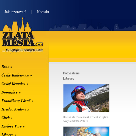
|
Jak inzerovat?
|
Kontakt
Zlatá města
... to nejlepší z
českých měst
Brno »
Fotogalerie
České Budějovice »
Liberec
Český Krumlov »
Domažlice »
Františkovy Lázně »
Hradec Králové »
Cheb »
Horská služba se mění, vedení se ujímá
nový ředitel/náčelník
Karlovy Vary »
Liberec »