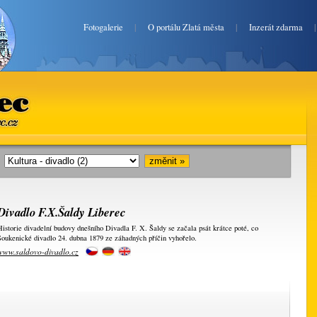
Fotogalerie
|
O portálu Zlatá města
|
Inzerát zdarma
ec.cz
i:
Divadlo F.X.Šaldy Liberec
Historie divadelní budovy dnešního Divadla F. X. Šaldy se začala psát krátce poté, co
Soukenické divadlo 24. dubna 1879 ze záhadných příčin vyhořelo.
www.saldovo-divadlo.cz