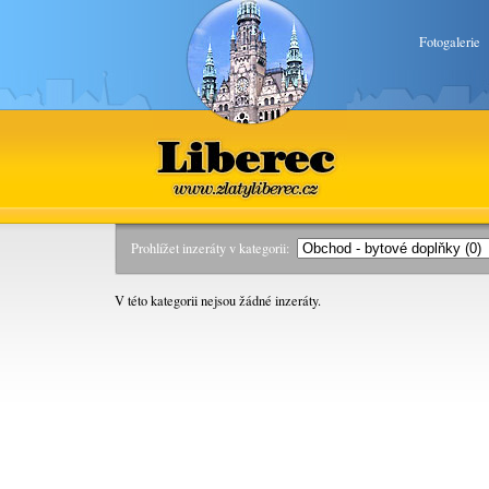
Fotogalerie
Liberec
www.zlatyliberec.cz
Prohlížet inzeráty v kategorii:
V této kategorii nejsou žádné inzeráty.