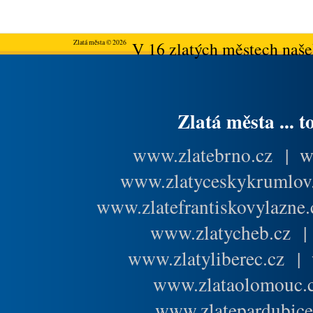
Zlatá města © 2026
V 16 zlatých městech našeh
Zlatá města ... t
www.zlatebrno.cz
|
w
www.zlatyceskykrumlov
www.zlatefrantiskovylazne.
www.zlatycheb.cz
www.zlatyliberec.cz
|
www.zlataolomouc.
www.zlatepardubice