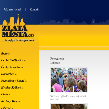
|
Jak inzerovat?
|
Kontakt
Zlatá města
... to nejlepší z
českých měst
Brno »
Fotogalerie
České Budějovice »
Liberec
Český Krumlov »
Domažlice »
Františkovy Lázně »
Hradec Králové »
Cheb »
Na školy v přírodě letos nevyjelo 100
tisíc dětí.
Karlovy Vary »
Liberec »