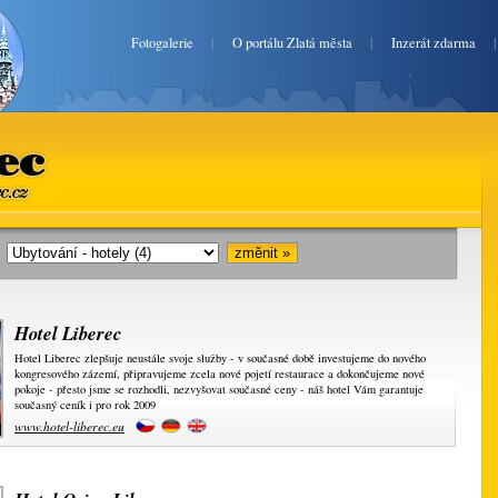
Fotogalerie
|
O portálu Zlatá města
|
Inzerát zdarma
ec.cz
i:
Hotel Liberec
Hotel Liberec zlepšuje neustále svoje služby - v současné době investujeme do nového
kongresového zázemí, připravujeme zcela nové pojetí restaurace a dokončujeme nové
pokoje - přesto jsme se rozhodli, nezvyšovat současné ceny - náš hotel Vám garantuje
současný ceník i pro rok 2009
www.hotel-liberec.eu