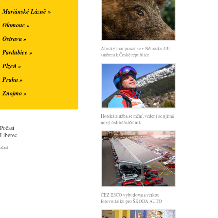
Mariánské Lázně »
Olomouc »
Ostrava »
Africký mor prasat se v Německu šíří
Pardubice »
směrem k České republice
Plzeň »
Praha »
Znojmo »
Horská služba se mění, vedení se ujímá
nový ředitel/náčelník
Počasí
Liberec
očasí
ČEZ ESCO vybudovala velkou
fotovoltaiku pro ŠKODA AUTO