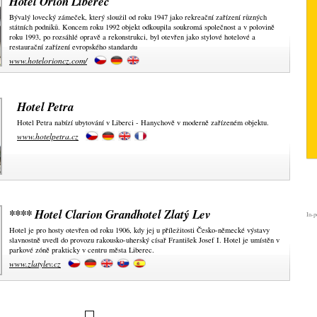
Hotel Orion Liberec
Bývalý lovecký zámeček, který sloužil od roku 1947 jako rekreační zařízení různých
státních podniků. Koncem roku 1992 objekt odkoupila soukromá společnost a v polovině
roku 1993, po rozsáhlé opravě a rekonstrukci, byl otevřen jako stylové hotelové a
restaurační zařízení evropského standardu
www.hotelorioncz.com/
Hotel Petra
Hotel Petra nabízí ubytování v Liberci - Hanychově v moderně zařízeném objektu.
www.hotelpetra.cz
**** Hotel Clarion Grandhotel Zlatý Lev
In-p
Hotel je pro hosty otevřen od roku 1906, kdy jej u příležitosti Česko-německé výstavy
slavnostně uvedl do provozu rakousko-uherský císař František Josef I. Hotel je umístěn v
parkové zóně prakticky v centru města Liberec.
www.zlatylev.cz