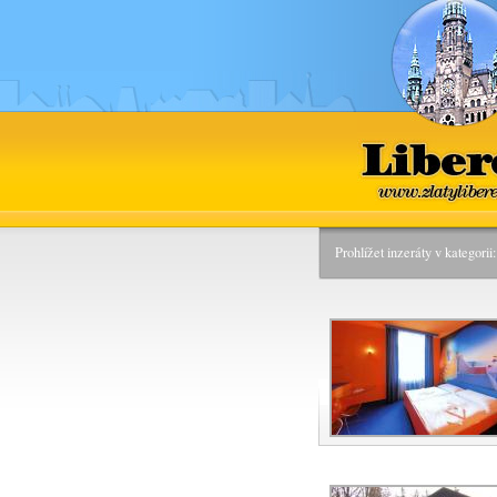
Liberec
www.zlatyliber
Prohlížet inzeráty v kategori