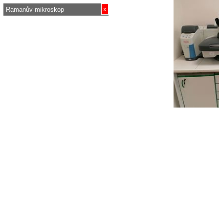
x
Ramanův mikroskop