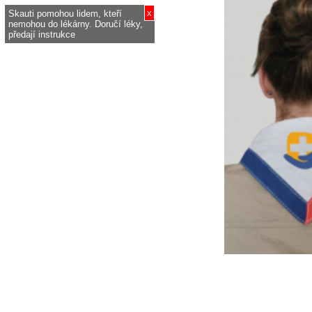
x
Skauti pomohou lidem, kteří
nemohou do lékárny. Doručí léky,
předají instrukce